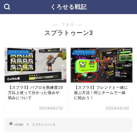
くろせる戦記
― TAG ―
スプラトゥーン3
スプラトゥーン3
スプラトゥーン3
【スプラ3】パブロを熟練度10
【スプラ3】フレンドと一緒に
万以上使って分かった強みや
遊ぶ方法！同じチームで一緒
弱みについて
に戦おう！
2022年9月27日
2022年9月13日
HOME
スプラトゥーン3