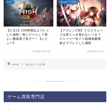
仁王2
個人的ゲーム評価
【仁王2】100時間以上プレイ
【アズレンCW】クロスウェー
した感想！死にゲーとして程
ブは買うべき買わないべき？
よい難易度で良ゲー！【レビ
ストーリー全クリ認識覚醒開
ュー】
放までプレイした感想
2020年3月31日
2019年9月7日
HOME
個人的ゲーム評価
ゲーム買取専門店