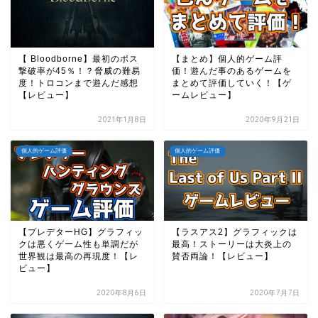
【 Bloodborne】最初のボス
【まとめ】個人的ゲーム評
撃破率が45％！？脅威の難易
価！遊んだ事のあるゲームを
度！トロコンまで遊んだ感想
まとめて評価していく！【ゲ
【レビュー】
ームレビュー】
2021年1月8日
2020年9月21日
個人的ゲーム評価
個人的ゲーム評価
【プレデターHG】グラフィッ
【ラスアス2】グラフィックは
クは悪くゲーム性も単調だが
最高！ストーリーは大炎上の
世界観は最高の再現度！【レ
賛否両論！【レビュー】
ビュー】
2020年8月6日
2020年7月7日