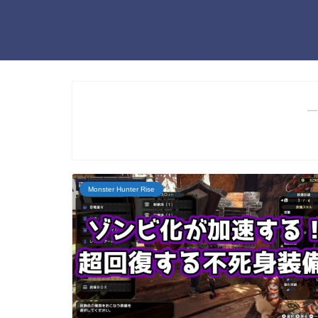
―
‎Monster Hunter Rise