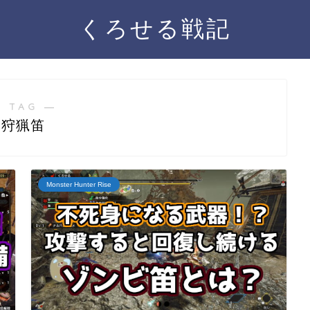
くろせる戦記
 TAG ―
狩猟笛
‎Monster Hunter Rise