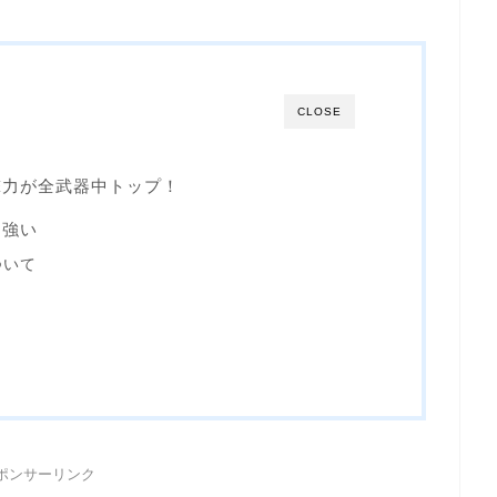
CLOSE
撃力が全武器中トップ！
ゃ強い
ついて
？
ポンサーリンク