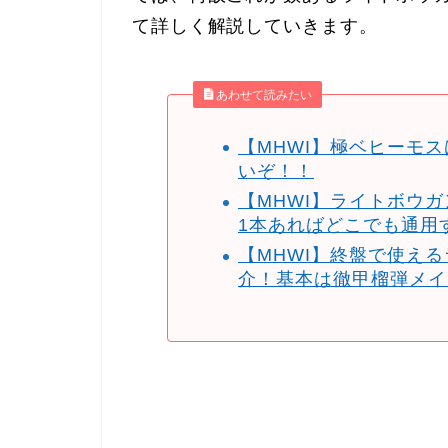
て詳しく解説していきます。
あわせて読みたい
【MHWI】極ベヒーモ
いぞ！！
【MHWI】ライトボウ
1本あればどこでも通用
【MHWI】終盤で使え
介！基本は徹甲榴弾メイ