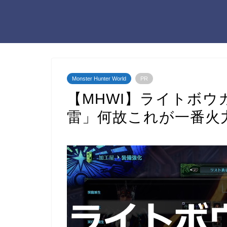
Monster Hunter World
PR
【MHWI】ライトボ
雷」何故これが一番火