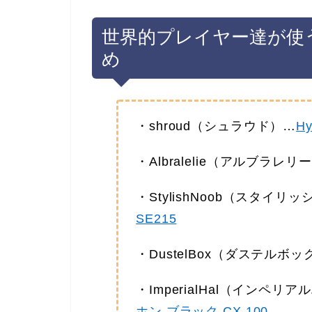
世界的プレイヤー達が使
め
・shroud（シュラウド）…
Hy
・Albralelie（アルブラレリ
・StylishNoob（スタイリ
SE215
・DustelBox（ダステルボ
・ImperialHal（インペリ
ホン ブラック CX 100