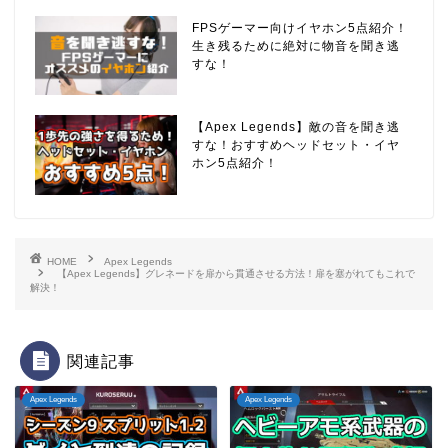
FPSゲーマー向けイヤホン5点紹介！
生き残るために絶対に物音を聞き逃
すな！
【Apex Legends】敵の音を聞き逃
すな！おすすめヘッドセット・イヤ
ホン5点紹介！
HOME
Apex Legends
【Apex Legends】グレネードを扉から貫通させる方法！扉を塞がれてもこれで
解決！
関連記事
Apex Legends
Apex Legends