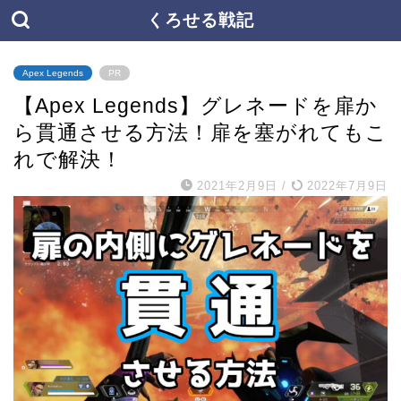
くろせる戦記
Apex Legends
PR
【Apex Legends】グレネードを扉か
ら貫通させる方法！扉を塞がれてもこ
れで解決！
2021年2月9日
/
2022年7月9日