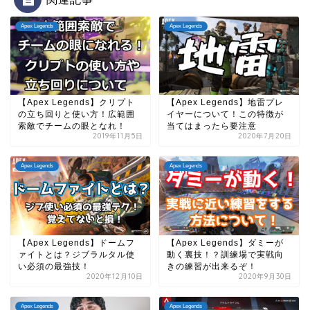
Apex Legends
Apex Legends
【Apex Legends】クリプト
【Apex Legends】地雷プレ
の立ち回りと使い方！広範囲
イヤーについて！この特徴が
索敵でチームの眼となれ！
当てはまったら要注意
2019年11月5日
2020年7月20日
Apex Legends
Apex Legends
【Apex Legends】ドームフ
【Apex Legends】ダミーが
ァイトとは？ジブラルタル使
動く裏技！？訓練場で実戦向
い必須の最強技！
きの練習が出来るぞ！
2020年12月10日
2020年9月30日
Apex Legends
Apex Legends