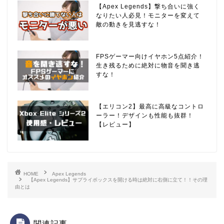
【Apex Legends】撃ち合いに強く
なりたい人必見！モニターを変えて
敵の動きを見逃すな！
FPSゲーマー向けイヤホン5点紹介！
生き残るために絶対に物音を聞き逃
すな！
【エリコン2】最高に高級なコントロ
ーラー！デザインも性能も抜群！
【レビュー】
HOME
Apex Legends
【Apex Legends】サプライボックスを開ける時は絶対に右側に立て！！その理
由とは
関連記事