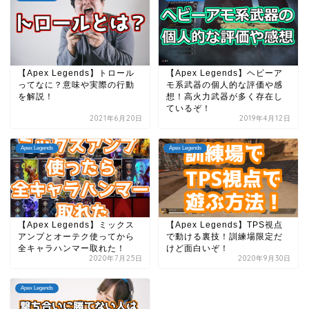
【Apex Legends】トロール
【Apex Legends】ヘビーア
ってなに？意味や実際の行動
モ系武器の個人的な評価や感
を解説！
想！高火力武器が多く存在し
ているぞ！
2021年6月20日
2019年4月12日
Apex Legends
Apex Legends
【Apex Legends】ミックス
【Apex Legends】TPS視点
アンプとオーテク使ってから
で動ける裏技！訓練場限定だ
全キャラハンマー取れた！
けど面白いぞ！
2020年7月25日
2020年9月30日
Apex Legends