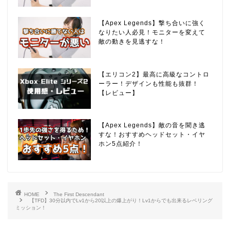
【Apex Legends】撃ち合いに強く
なりたい人必見！モニターを変えて
敵の動きを見逃すな！
【エリコン2】最高に高級なコントロ
ーラー！デザインも性能も抜群！
【レビュー】
【Apex Legends】敵の音を聞き逃
すな！おすすめヘッドセット・イヤ
ホン5点紹介！
HOME
The First Descendant
【TFD】30分以内でLv1から20以上の爆上がり！Lv1からでも出来るレベリング
ミッション！