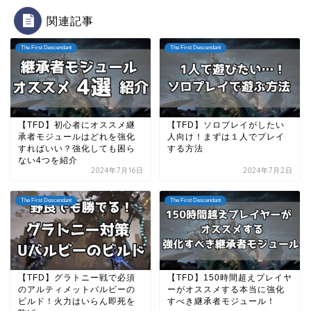
関連記事
The First Descendant
The First Descendant
【TFD】初心者にオススメ継
【TFD】ソロプレイがしたい
承者モジュールはどれを強化
人向け！まずは１人でプレイ
すればいい？強化しても困ら
する方法
ない4つを紹介
2024年7月16日
2024年7月2日
The First Descendant
The First Descendant
【TFD】グラトニー戦で必須
【TFD】150時間超えプレイヤ
のアルティメットバルビーの
ーがオススメする本当に強化
ビルド！火力はいらん即死を
すべき継承者モジュール！