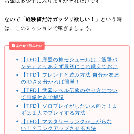
お金は多少手に入りますがそれだけです。
なので
「経験値だけガッツリ欲しい！」
という時
は、このミッションで稼ぎましょう。
あわせて読みたい
【TFD】序盤の神モジュールは「衝撃パ
ンチ」とりあえず最初にこれ鍛えておけ
【TFD】フレンドと遊ぶ方法 自分か友達
のIDさえ分かれば簡単！
【TFD】武器レベル伝承のやり方につい
て画像付きで解説
【TFD】ソロプレイがしたい人向け！ま
ずは１人でプレイする方法
【TFD】マスタリーランクが上がらな
い！？ランクアップさせる方法