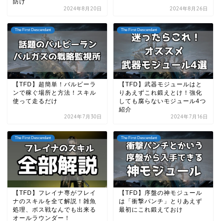
防げ
2024年8月20日
2024年8月26日
The First Descendant
The First Descendant
【TFD】超簡単！バルビーラ
【TFD】武器モジュールはと
ンで稼ぐ場所と方法！スキル
りあえずこれ鍛えとけ！強化
使って走るだけ
しても腐らないモジュール4つ
紹介
2024年7月30日
2024年7月16日
The First Descendant
The First Descendant
【TFD】フレイナ専がフレイ
【TFD】序盤の神モジュール
ナのスキルを全て解説！雑魚
は「衝撃パンチ」とりあえず
処理、ボス戦なんでも出来る
最初にこれ鍛えておけ
オールラウンダー！