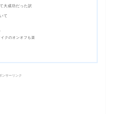
って大成功だった訳
ついて
い
マイクのオンオフも楽
ポンサーリンク