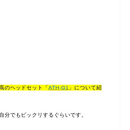
高のヘッドセット「
ATH-G1
」について紹
、自分でもビックリするぐらいです。